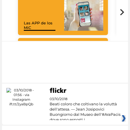
Las APP de los
Goo
MiC
Cul
#DiscoverMiC
03/10/2018
Beati coloro che coltivano la voluttà
dell'attesa. — Jean Josipovici
Buongiorno dal Museo dell'#AraPacis
dove sono esposti i