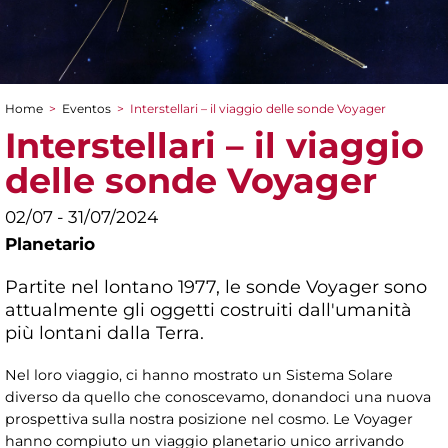
Home
>
Eventos
>
Interstellari – il viaggio delle sonde Voyager
You are here
Interstellari – il viaggio
delle sonde Voyager
02/07 - 31/07/2024
Planetario
Partite nel lontano 1977, le sonde Voyager sono
attualmente gli oggetti costruiti dall'umanità
più lontani dalla Terra.
Nel loro viaggio, ci hanno mostrato un Sistema Solare
diverso da quello che conoscevamo, donandoci una nuova
prospettiva sulla nostra posizione nel cosmo. Le Voyager
hanno compiuto un viaggio planetario unico arrivando