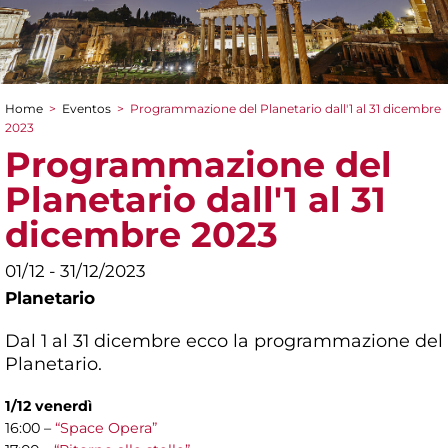
Home
>
Eventos
>
Programmazione del Planetario dall'1 al 31 dicembre
You are here
2023
Programmazione del
Planetario dall'1 al 31
dicembre 2023
01/12 - 31/12/2023
Planetario
Dal 1 al 31 dicembre ecco la programmazione del
Planetario.
1/12 venerdì
16:00 –
“Space Opera”