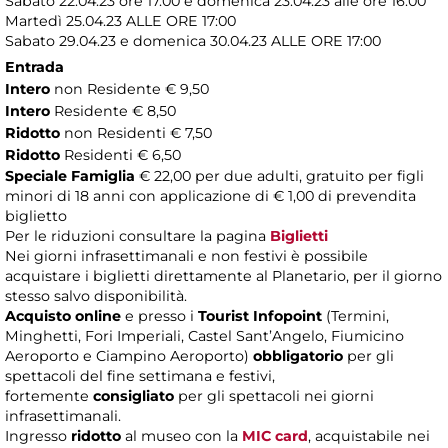
Sabato 22.04.23 ore 17.00 e domenica 23.04.23 alle ore 16.00
Martedì 25.04.23
ALLE ORE 17:00
Sabato 29.04.23 e domenica 30.04.23 ALLE ORE 17:00
Entrada
Intero
non Residente € 9,50
Intero
Residente € 8,50
Ridotto
non Residenti € 7,50
Ridotto
Residenti € 6,50
Speciale Famiglia
€ 22,00 per due adulti, gratuito per figli
minori di 18 anni con applicazione di € 1,00 di prevendita
biglietto
Per le riduzioni consultare la pagina
Biglietti
Nei giorni infrasettimanali e non festivi è possibile
acquistare i biglietti direttamente al Planetario, per il giorno
stesso salvo disponibilità.
Acquisto online
e presso i
Tourist Infopoint
(Termini,
Minghetti, Fori Imperiali, Castel Sant’Angelo, Fiumicino
Aeroporto e Ciampino Aeroporto)
obbligatorio
per gli
spettacoli del fine settimana e festivi,
fortemente
consigliato
per gli spettacoli nei giorni
infrasettimanali.
Ingresso
ridotto
al museo con la
MIC card
, acquistabile nei