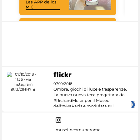
Las APP de los
Goo
MiC
Cul
#DiscoverMiC
07/10/2018
Ombre, giochi di luce e trasparenze.
La nuova nuova teca progettata da
#RichardMeier per il Museo
dell'#AraPacis è modulata sul
museiincomuneroma