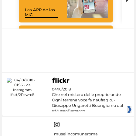
Las APP de los
Goo
MiC
Cul
#DiscoverMiC
04/10/2018
Che nel mistero delle proprie onde
Ogni terrena voce fa naufragio. -
Giuseppe Ungaretti Buongiorno dal
#MuseoBarracco
museiincomuneroma