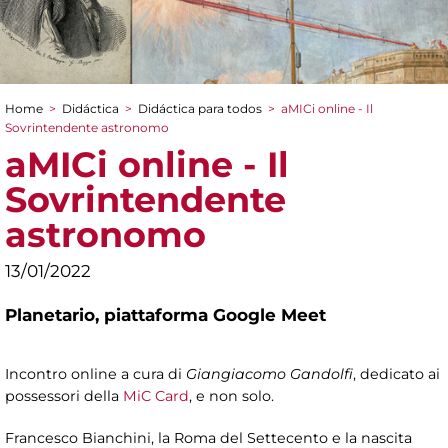
Home
>
Didáctica
>
Didáctica para todos
>
aMICi online - Il
You are here
Sovrintendente astronomo
aMICi online - Il
Sovrintendente
astronomo
13/01/2022
Planetario,
piattaforma Google Meet
Incontro online a cura di
Giangiacomo Gandolfi
, dedicato ai
possessori della
MiC Card
, e non solo.
Francesco Bianchini, la Roma del Settecento e la nascita