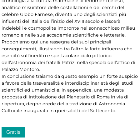
cronologia alla cultura materiale e ai fenomeni celesti,
analitico misuratore delle costellazioni e dei cerchi del
celebre Globo Farnese, diventa uno degli scienziati più
influenti dell’Italia dell’inizio del XVIII secolo e lascerà
indelebili e cosmopolite impronte nel sonnacchioso milieu
romano e nelle sue accademie scientifiche e letterarie.
Proponiamo qui una rassegna dei suoi principali
conseguimenti, illustrando tra l’altro la forte influenza che
esercitò sull’inedito e spettacolare ciclo pittorico
dell’astronomia dei fratelli Patrizi nella specola dell’attico di
Palazzo Montoro.
In conclusione traiamo da questo esempio un forte auspicio
a favore della trasversalità e interdisciplinarietà degli studi
scientifici ed umanistici e, in appendice, una modesta
proposta di intitolazione del Planetario di Roma in via di
riapertura, degno erede della tradizione di Astronomia
Culturale inaugurata in quei salotti del Settecento.
Gratis