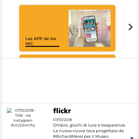
Las APP de los
Goo
MiC
Cul
#DiscoverMiC
07/10/2018
Ombre, giochi di luce e trasparenze.
La nuova nuova teca progettata da
#RichardMeier per il Museo