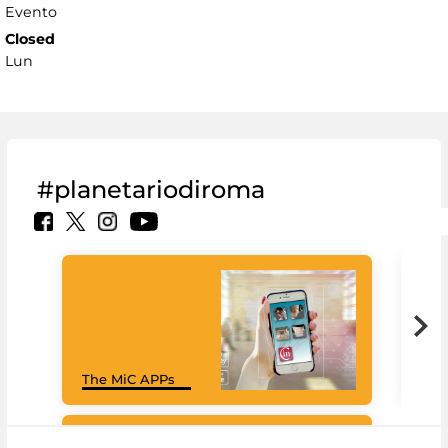
Evento
Closed
Lun
#planetariodiroma
Goo
The MiC APPs
Cul