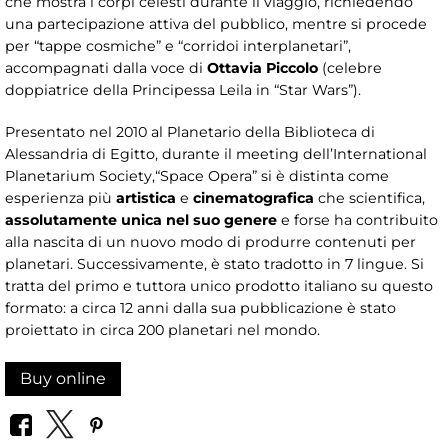
che mostra i corpi celesti durante il viaggio, richiedendo
una partecipazione attiva del pubblico, mentre si procede
per “tappe cosmiche” e “corridoi interplanetari”,
accompagnati dalla voce di
Ottavia Piccolo
(celebre
doppiatrice della Principessa Leila in “Star Wars”).
Presentato nel 2010
al Planetario della Biblioteca di
Alessandria di Egitto, durante il meeting dell’International
Planetarium Society,“Space Opera” si è distinta come
esperienza più
artistica
e
cinematografica
che scientifica,
assolutamente unica nel suo genere
e forse ha contribuito
alla nascita di un nuovo modo di produrre contenuti per
planetari. Successivamente, è stato tradotto in 7 lingue. Si
tratta del primo e tuttora unico prodotto italiano su questo
formato: a circa 12 anni dalla sua pubblicazione è stato
proiettato in circa 200 planetari nel mondo.
Buy online