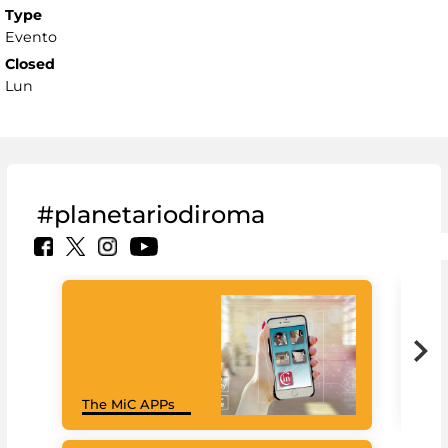
Type
Evento
Closed
Lun
#planetariodiroma
Goo
The MiC APPs
Cul