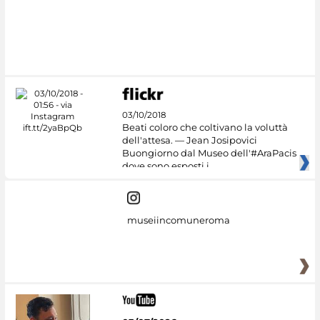
#DiscoverMiC
03/10/2018
Beati coloro che coltivano la voluttà
dell'attesa. — Jean Josipovici
Buongiorno dal Museo dell'#AraPacis
dove sono esposti i
museiincomuneroma