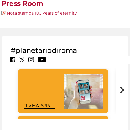
Press Room
Nota stampa 100 years of eternity
#planetariodiroma
Goo
The MiC APPs
Cul