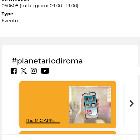
060608 (tutti i giorni 09.00 - 19.00)
Type
Evento
#planetariodiroma
Goo
The MiC APPs
Cul