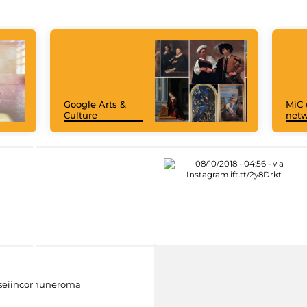
Google Arts &
MiC 
Culture
netw
eiincomuneroma