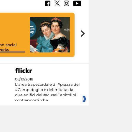
on social
orks
I like MiC
08/10/2018
L'area trapezoidale di #piazza del
#Campidoglio è delimitata dai
due edifici dei #MuseiCapitolini
contrapposti, che