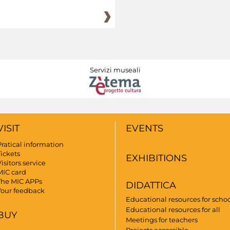
Servizi museali
VISIT
EVENTS
Pratical information
Tickets
EXHIBITIONS
isitors service
MIC card
The MIC APPs
DIDATTICA
Your feedback
Educational resources for scho
Educational resources for all
BUY
Meetings for teachers
Projects accessible