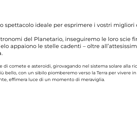
 lo spettacolo ideale per esprimere i vostri migliori 
tronomi del Planetario, inseguiremo le loro scie fi
lo appaiono le stelle cadenti – oltre all’attesissim
a.
e di comete e asteroidi, girovagando nel sistema solare alla rice
l più bello, con un sibilo piomberemo verso la Terra per vivere i
ente, effimera luce di un momento di meraviglia.