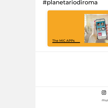
#planetariodiroma
The MiC APPs
mus