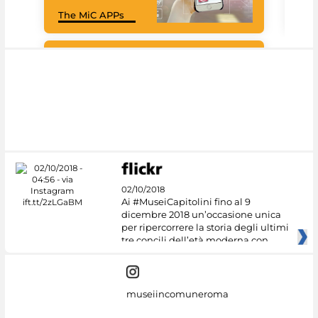
Goo
The MiC APPs
Cul
#DiscoverMiC
02/10/2018
Ai #MuseiCapitolini fino al 9
dicembre 2018 un’occasione unica
per ripercorrere la storia degli ultimi
tre concili dell’età moderna con
museiincomuneroma