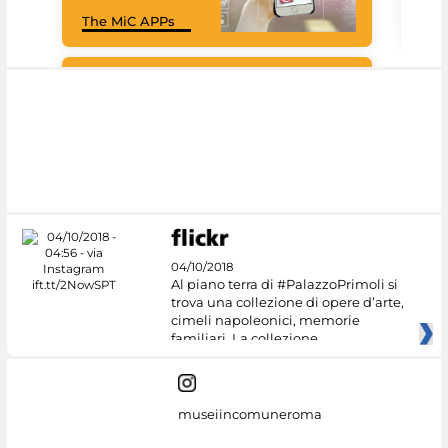
Goo
The MiC APPs
Cul
#DiscoverMiC
04/10/2018
Al piano terra di #PalazzoPrimoli si
trova una collezione di opere d’arte,
cimeli napoleonici, memorie
familiari. La collezione
museiincomuneroma