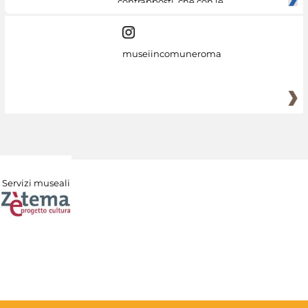
contrapposti, che con le
museiincomuneroma
Servizi museali