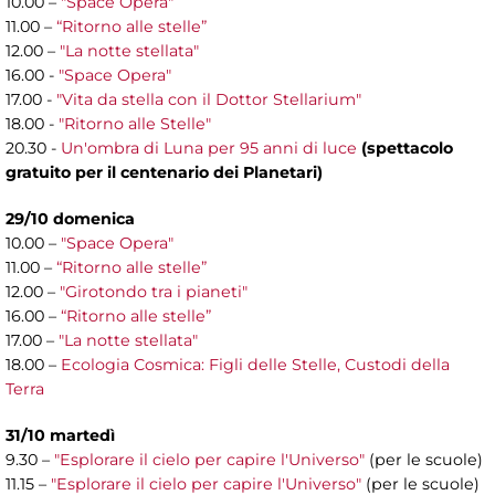
10.00 –
"Space Opera"
11.00 –
“Ritorno alle stelle”
12.00 –
"La notte stellata"
16.00 -
"Space Opera"
17.00 -
"Vita da stella con il Dottor Stellarium"
18.00 -
"Ritorno alle Stelle"
20.30 -
Un'ombra di Luna per 95 anni di luce
(spettacolo
gratuito per il centenario dei Planetari)
29/10 domenica
10.00 –
"Space Opera"
11.00 –
“Ritorno alle stelle”
12.00 –
"Girotondo tra i pianeti"
16.00 –
“Ritorno alle stelle”
17.00 –
"La notte stellata"
18.00 –
Ecologia Cosmica: Figli delle Stelle, Custodi della
Terra
31/10 martedì
9.30 –
"Esplorare il cielo per capire l'Universo"
(per le scuole)
11.15 –
"Esplorare il cielo per capire l'Universo"
(per le scuole)