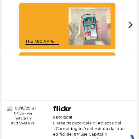
Goo
The MiC APPs
Cul
#DiscoverMiC
08/10/2018
L'area trapezoidale di #piazza del
#Campidoglio è delimitata dai due
edifici dei #MuseiCapitolini