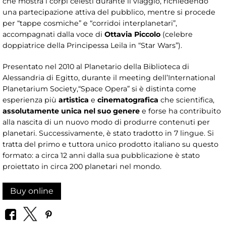
che mostra i corpi celesti durante il viaggio, richiedendo
una partecipazione attiva del pubblico, mentre si procede
per “tappe cosmiche” e “corridoi interplanetari”,
accompagnati dalla voce di
Ottavia Piccolo
(celebre
doppiatrice della Principessa Leila in “Star Wars”).
Presentato nel 2010
al Planetario della Biblioteca di
Alessandria di Egitto, durante il meeting dell’International
Planetarium Society,“Space Opera” si è distinta come
esperienza più
artistica
e
cinematografica
che scientifica,
assolutamente unica nel suo genere
e forse ha contribuito
alla nascita di un nuovo modo di produrre contenuti per
planetari. Successivamente, è stato tradotto in 7 lingue. Si
tratta del primo e tuttora unico prodotto italiano su questo
formato: a circa 12 anni dalla sua pubblicazione è stato
proiettato in circa 200 planetari nel mondo.
Buy online