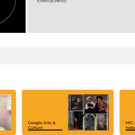
Event|Events
Google Arts &
MiC 
Culture
netw