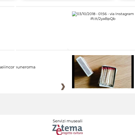
eiincomuneroma
Servizi museali