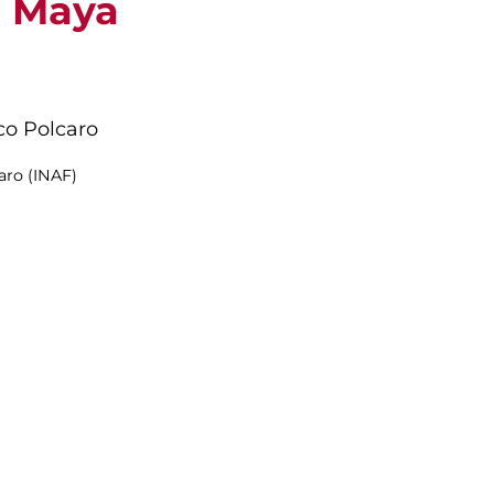
e Maya
co Polcaro
aro (INAF)