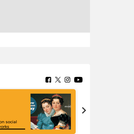
on social
orks
I like MiC