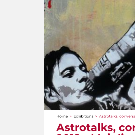
Home
>
Exhibitions
>
Astrotalks, conversa
You are here
Astrotalks, co