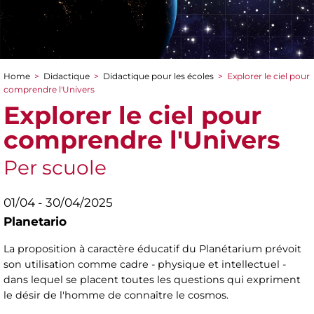
Home
>
Didactique
>
Didactique pour les écoles
>
Explorer le ciel pour
You are here
comprendre l'Univers
Explorer le ciel pour
comprendre l'Univers
Per scuole
01/04 - 30/04/2025
Planetario
La proposition à caractère éducatif du Planétarium prévoit
son utilisation comme cadre - physique et intellectuel -
dans lequel se placent toutes les questions qui expriment
le désir de l'homme de connaître le cosmos.