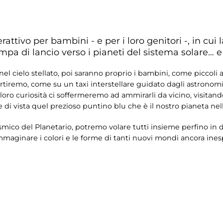
attivo per bambini - e per i loro genitori -, in cui 
a di lancio verso i pianeti del sistema solare… e 
l cielo stellato, poi saranno proprio i bambini, come piccoli ast
artiremo, come su un taxi interstellare guidato dagli astronomi 
a loro curiosità ci soffermeremo ad ammirarli da vicino, visita
di vista quel prezioso puntino blu che è il nostro pianeta nell
osmico del Planetario, potremo volare tutti insieme perfino in d
immaginare i colori e le forme di tanti nuovi mondi ancora ines