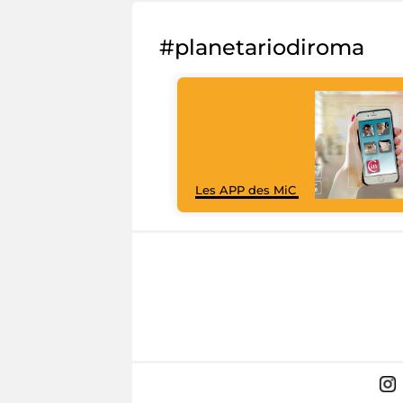
#planetariodiroma
Les APP des MiC