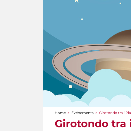
Home
>
Evénements
>
Girotondo tra i Pi
You are here
Girotondo tra 