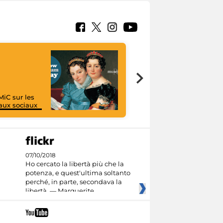
MiC sur les
aux sociaux
I like MiC
07/10/2018
Ho cercato la libertà più che la
potenza, e quest'ultima soltanto
perché, in parte, secondava la
libertà. — Marguerite