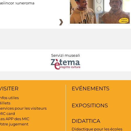
eiincomuneroma
Servizi museali
VISITER
EVÉNEMENTS
nfos utiles
illets
EXPOSITIONS
ervices pour les visiteurs
MIC card
Les APP des MIC
DIDATTICA
Votre jugement
Didactique pour les écoles