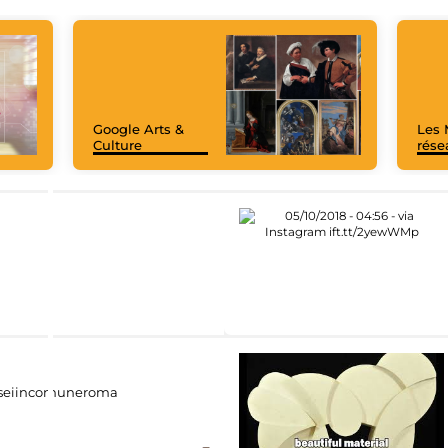
Google Arts &
Les 
Culture
rése
eiincomuneroma