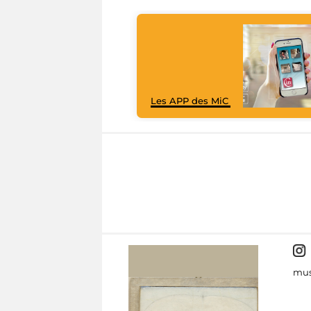
Les APP des MiC
mus