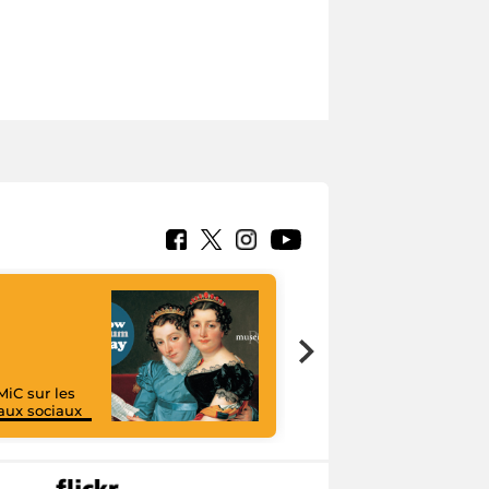
MiC sur les
aux sociaux
I like MiC