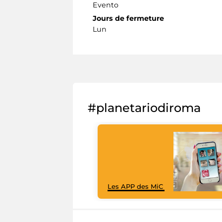
Evento
Jours de fermeture
Lun
#planetariodiroma
Les APP des MiC