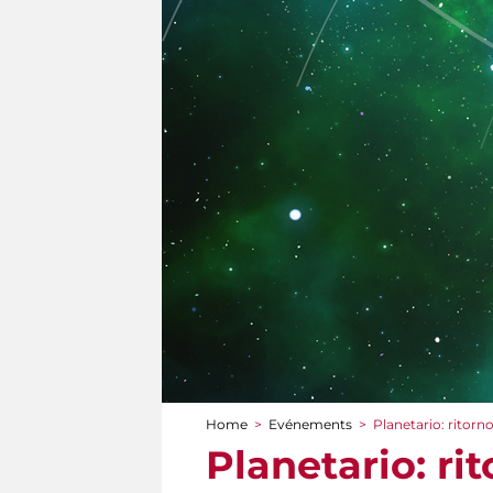
Home
>
Evénements
>
Planetario: ritorno
You are here
Planetario: ri