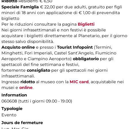
Ridotto
Residenti € 6,50
Speciale Famiglia
€ 22,00 per due adulti, gratuito per figli
minori di 18 anni con applicazione di € 1,00 di prevendita
biglietto
Per le riduzioni consultare la pagina
Biglietti
Nei giorni infrasettimanali e non festivi è possibile
acquistare i biglietti direttamente al Planetario, per il giorno
stesso salvo disponibilità.
Acquisto online
e presso i
Tourist Infopoint
(Termini,
Minghetti, Fori Imperiali, Castel Sant’Angelo, Fiumicino
Aeroporto e Ciampino Aeroporto)
obbligatorio
per gli
spettacoli del fine settimana e festivi,
fortemente
consigliato
per gli spettacoli nei giorni
infrasettimanali.
Ingresso
ridotto
al museo con la
MIC card
, acquistabile nei
musei e
online
.
Information
060608 (tutti i giorni 09.00 - 19.00)
Typologie
Evento
Jours de fermeture
Lun, Mar, Gio