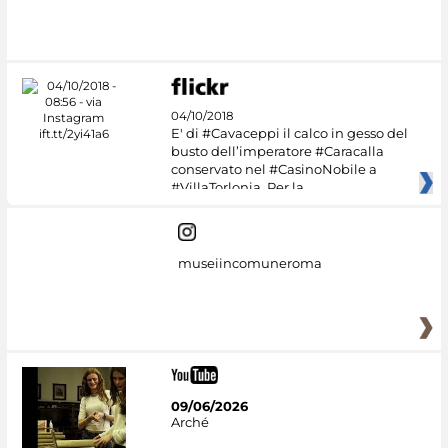
#DiscoverMiC
04/10/2018
E' di #Cavaceppi il calco in gesso del
busto dell’imperatore #Caracalla
conservato nel #CasinoNobile a
#VillaTorlonia. Per la
museiincomuneroma
09/06/2026
Arché