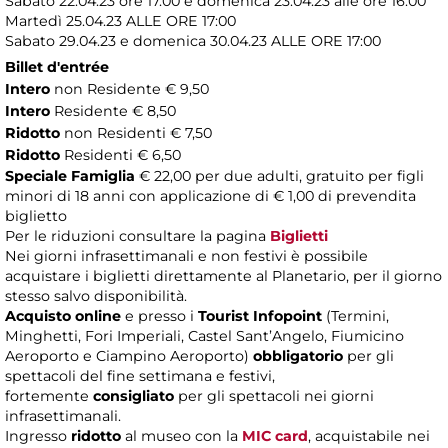
Sabato 22.04.23 ore 17.00 e domenica 23.04.23 alle ore 16.00
Martedì 25.04.23
ALLE ORE 17:00
Sabato 29.04.23 e domenica 30.04.23 ALLE ORE 17:00
Billet d'entrée
Intero
non Residente € 9,50
Intero
Residente € 8,50
Ridotto
non Residenti € 7,50
Ridotto
Residenti € 6,50
Speciale Famiglia
€ 22,00 per due adulti, gratuito per figli
minori di 18 anni con applicazione di € 1,00 di prevendita
biglietto
Per le riduzioni consultare la pagina
Biglietti
Nei giorni infrasettimanali e non festivi è possibile
acquistare i biglietti direttamente al Planetario, per il giorno
stesso salvo disponibilità.
Acquisto online
e presso i
Tourist Infopoint
(Termini,
Minghetti, Fori Imperiali, Castel Sant’Angelo, Fiumicino
Aeroporto e Ciampino Aeroporto)
obbligatorio
per gli
spettacoli del fine settimana e festivi,
fortemente
consigliato
per gli spettacoli nei giorni
infrasettimanali.
Ingresso
ridotto
al museo con la
MIC card
, acquistabile nei