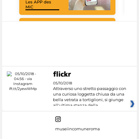
Les APP des
Goo
MiC
Cul
#DiscoverMiC
05/10/2018
Attraverso uno stretto passaggio con
una curiosa loggetta chiusa da una
bella vetrata a tortiglioni, si giunge
all'ultima stanza della
museiincomuneroma