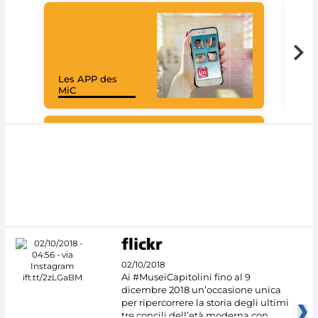
Les APP des
Goo
MiC
Cul
#DiscoverMiC
02/10/2018
Ai #MuseiCapitolini fino al 9
dicembre 2018 un’occasione unica
per ripercorrere la storia degli ultimi
tre concili dell’età moderna con