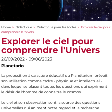
Home
>
Didactique
>
Didactique pour les écoles
>
Explorer le ciel pour
You are here
comprendre l'Univers
Explorer le ciel pour
comprendre l'Univers
26/09/2022 - 09/06/2023
Planetario
La proposition à caractère éducatif du Planétarium prévoit
son utilisation comme cadre - physique et intellectuel -
dans lequel se placent toutes les questions qui expriment
le désir de l'homme de connaître le cosmos.
Le ciel et son observation sont la source des questions
universelles qui animent notre regard et la recherche