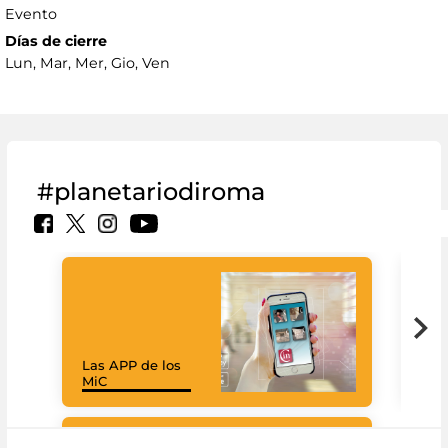
Evento
Días de cierre
Lun, Mar, Mer, Gio, Ven
#planetariodiroma
Las APP de los
Goo
MiC
Cul