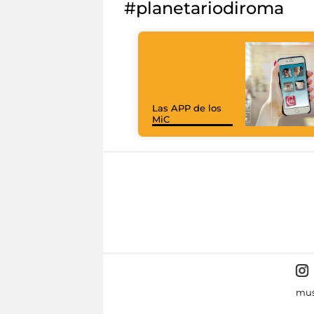
#planetariodiroma
Las APP de los
MiC
mus