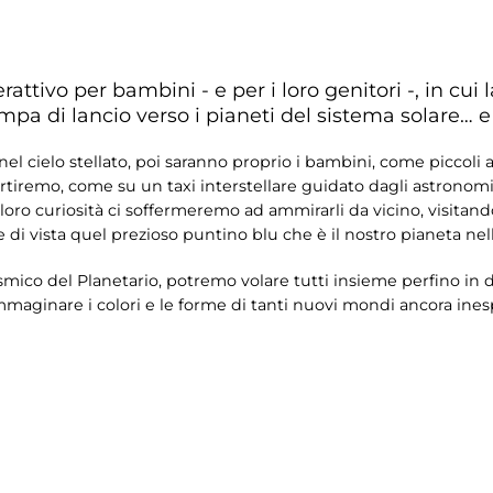
attivo per bambini - e per i loro genitori -, in cui 
a di lancio verso i pianeti del sistema solare… e 
l cielo stellato, poi saranno proprio i bambini, come piccoli ast
artiremo, come su un taxi interstellare guidato dagli astronomi 
a loro curiosità ci soffermeremo ad ammirarli da vicino, visita
di vista quel prezioso puntino blu che è il nostro pianeta nell
osmico del Planetario, potremo volare tutti insieme perfino in d
immaginare i colori e le forme di tanti nuovi mondi ancora ines