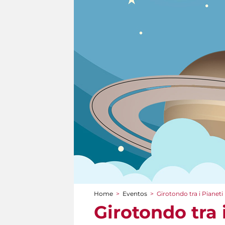
Home
>
Eventos
>
Girotondo tra i Pianeti
You are here
Girotondo tra 