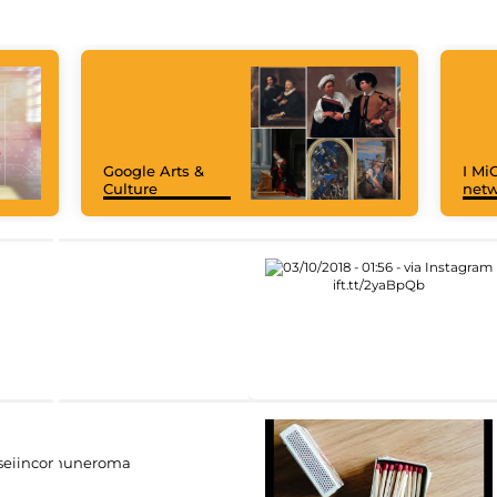
Google Arts &
I MiC
Culture
net
eiincomuneroma