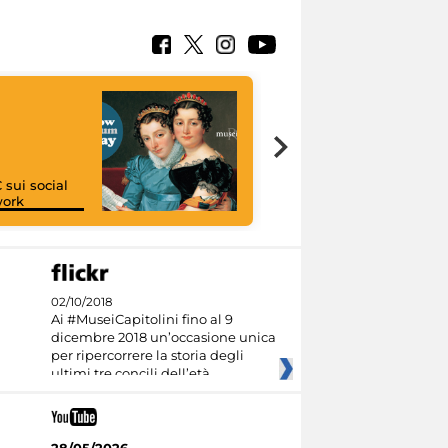
 sui social
work
I like MiC
02/10/2018
Ai #MuseiCapitolini fino al 9
dicembre 2018 un’occasione unica
per ripercorrere la storia degli
ultimi tre concili dell’età
28/05/2026