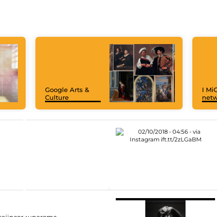
Google Arts &
I MiC
Culture
net
eiincomuneroma