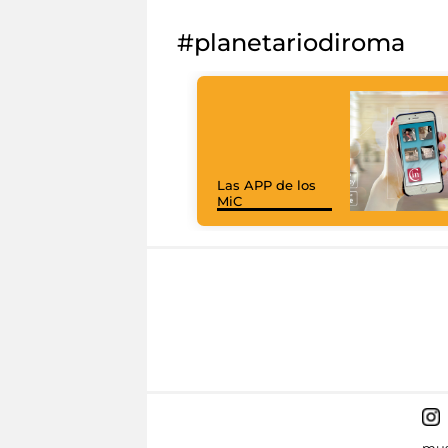
#planetariodiroma
Las APP de los
MiC
mus