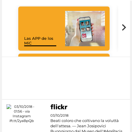
Las APP de los
Goo
MiC
Cul
#DiscoverMiC
03/10/2018
Beati coloro che coltivano la voluttà
dell'attesa. — Jean Josipovici
Buongiorno dal Museo dell'#AraPacis