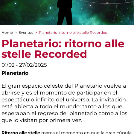
Home
>
Eventos
>
Planetario: ritorno alle stelle Recorded
You are here
Planetario: ritorno alle
stelle Recorded
01/02 - 27/02/2025
Planetario
El gran espacio celeste del Planetario vuelve a
abrirse y es el momento de participar en el
espectáculo infinito del universo. La invitación
está abierta a todo el mundo: tanto a los que
esperaban el regreso del planetario como a los
que lo visitan por primera vez.
Ritorno alle stelle
marca el momento en que la gran cúpula