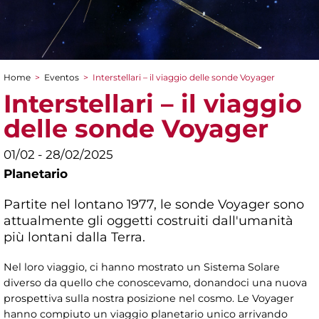
Home
>
Eventos
>
Interstellari – il viaggio delle sonde Voyager
You are here
Interstellari – il viaggio
delle sonde Voyager
01/02 - 28/02/2025
Planetario
Partite nel lontano 1977, le sonde Voyager sono
attualmente gli oggetti costruiti dall'umanità
più lontani dalla Terra.
Nel loro viaggio, ci hanno mostrato un Sistema Solare
diverso da quello che conoscevamo, donandoci una nuova
prospettiva sulla nostra posizione nel cosmo. Le Voyager
hanno compiuto un viaggio planetario unico arrivando