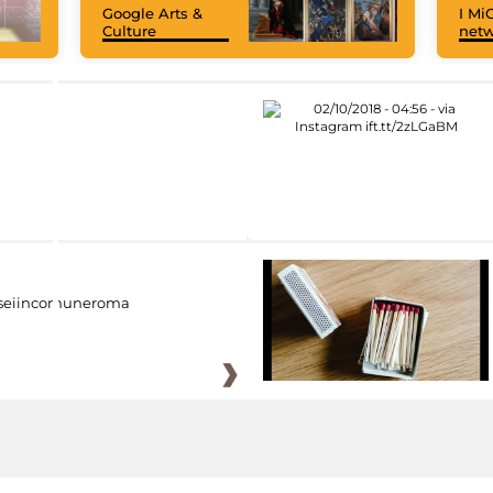
Google Arts &
I MiC
Culture
net
eiincomuneroma