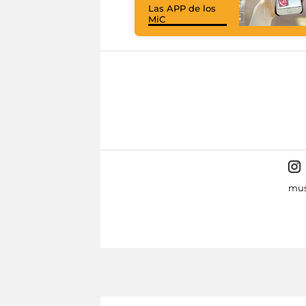
Las APP de los
MiC
mus