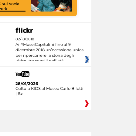
 sui social
work
I like MiC
02/10/2018
Ai #MuseiCapitolini fino al 9
dicembre 2018 un’occasione unica
per ripercorrere la storia degli
ultimi tre concili dell’età
28/01/2026
Cultura KIDS al Museo Carlo Bilotti
| #5