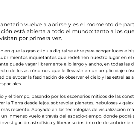
lanetario vuelve a abrirse y es el momento de part
itación está abierta a todo el mundo: tanto a los q
visitan por primera vez.
n que la gran cúpula digital se abre para acoger luces e hist
scubrimientos inquietantes que redefinen nuestro lugar en el 
tante puede vagar libremente a lo largo y ancho, en todas las 
cto de los astrónomos, que le llevarán en un amplio viaje có
d de evocar la fascinación de observar el cielo y las estrellas a 
spaciales.
cio y el tiempo, pasando por los escenarios míticos de las con
 la Tierra desde lejos, sobrevolar planetas, nebulosas y galaxia
a más reciente. Apoyado en las tecnologías de visualización má
 un inmenso vuelo a través del espacio-tiempo, donde podrá se
a investigación astrofísica y liberar su instinto de descubrim