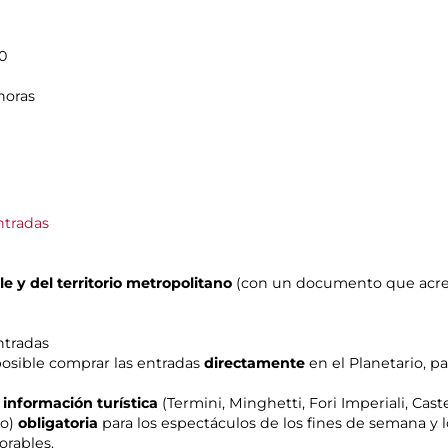
00
 horas
ntradas
 y del territorio metropolitano
(con un documento que acredi
ntradas
 posible comprar las entradas
directamente
en el Planetario, p
 información turística
(Termini, Minghetti, Fori Imperiali, Cas
no)
obligatoria
para los espectáculos de los fines de semana y l
orables.