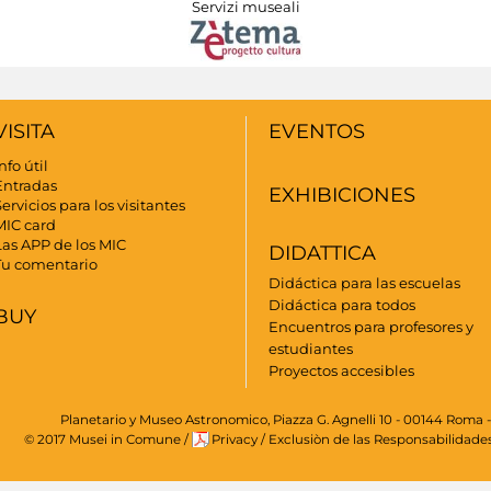
Servizi museali
VISITA
EVENTOS
nfo útil
Entradas
EXHIBICIONES
ervicios para los visitantes
MIC card
Las APP de los MIC
DIDATTICA
Tu comentario
Didáctica para las escuelas
Didáctica para todos
BUY
Encuentros para profesores y
estudiantes
Proyectos accesibles
Planetario y Museo Astronomico, Piazza G. Agnelli 10 - 00144 Roma -
© 2017 Musei in Comune
/
Privacy
/
Exclusiòn de las Responsabilidade