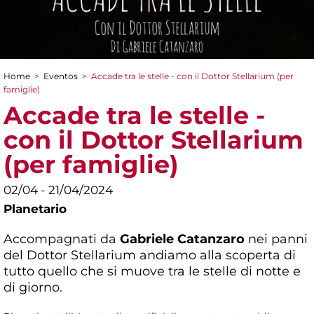
Home
>
Eventos
>
Accade tra le stelle - con il Dottor Stellarium (per
You are here
famiglie)
Accade tra le stelle -
con il Dottor Stellarium
(per famiglie)
02/04 - 21/04/2024
Planetario
Accompagnati da
Gabriele Catanzaro
nei panni
del Dottor Stellarium andiamo alla scoperta di
tutto quello che si muove tra le stelle di notte e
di giorno.