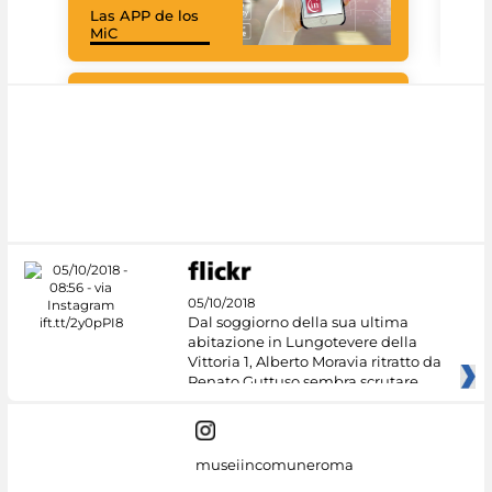
Las APP de los
Goo
MiC
Cul
#DiscoverMiC
05/10/2018
Dal soggiorno della sua ultima
abitazione in Lungotevere della
Vittoria 1, Alberto Moravia ritratto da
Renato Guttuso sembra scrutare
museiincomuneroma