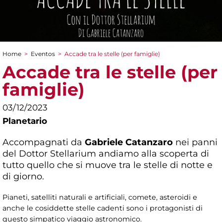
Home
>
Eventos
>
Accade tra le stelle (per famiglie)
You are here
Accade tra le stelle (per
famiglie)
03/12/2023
Planetario
Accompagnati da
Gabriele Catanzaro
nei panni
del Dottor Stellarium andiamo alla scoperta di
tutto quello che si muove tra le stelle di notte e
di giorno.
Pianeti, satelliti naturali e artificiali, comete, asteroidi e
anche le cosiddette stelle cadenti sono i protagonisti di
questo simpatico viaggio astronomico.