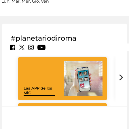
Lun, Mar, Mer, Gio, Ven
#planetariodiroma
Las APP de los
Goo
MiC
Cul