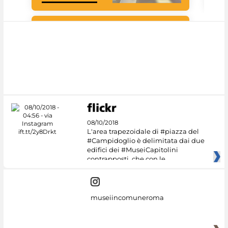
#DiscoverMiC
08/10/2018
L'area trapezoidale di #piazza del
#Campidoglio è delimitata dai due
edifici dei #MuseiCapitolini
contrapposti, che con le
museiincomuneroma