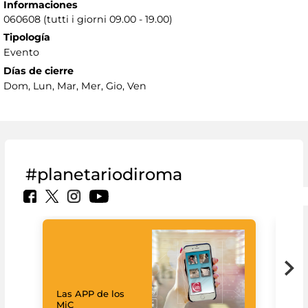
Informaciones
060608 (tutti i giorni 09.00 - 19.00)
Tipología
Evento
Días de cierre
Dom, Lun, Mar, Mer, Gio, Ven
#planetariodiroma
Las APP de los
Goo
MiC
Cul