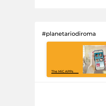
#planetariodiroma
The MiC APPs