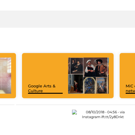
Google Arts &
MiC 
Culture
netw