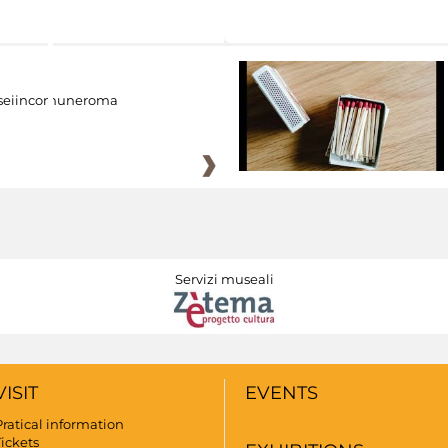
eiincomuneroma
Servizi museali
VISIT
EVENTS
Pratical information
Tickets