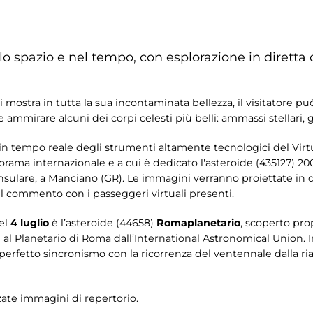
lo spazio e nel tempo, con esplorazione in diretta 
i mostra in tutta la sua incontaminata bellezza, il visitatore può 
ammirare alcuni dei corpi celesti più belli: ammassi stellari, 
zo in tempo reale degli strumenti altamente tecnologici del Vir
ama internazionale e a cui è dedicato l'asteroide (435127) 2007
eninsulare, a Manciano (GR). Le immagini verranno proiettate in d
il commento con i passeggeri virtuali presenti.
el
4 luglio
è l’asteroide (44658)
Romaplanetario
, scoperto pro
l Planetario di Roma dall’International Astronomical Union. 
 perfetto sincronismo con la ricorrenza del ventennale dalla ria
zate immagini di repertorio.