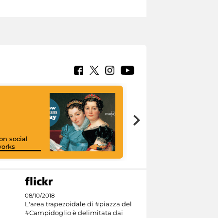
on social
orks
I like MiC
08/10/2018
L'area trapezoidale di #piazza del
#Campidoglio è delimitata dai