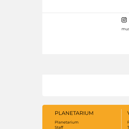
mus
PLANETARIUM
Planetarium
Staff