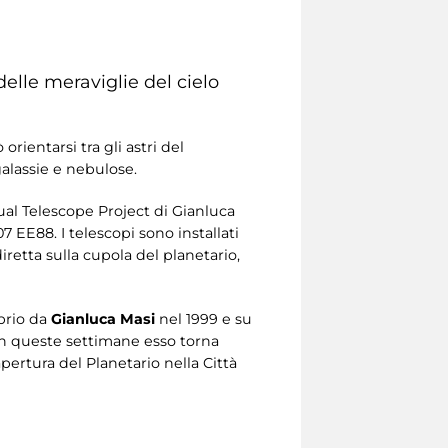
delle meraviglie del cielo
orientarsi tra gli astri del
galassie e nebulose.
tual Telescope Project di Gianluca
 EE88. I telescopi sono installati
iretta sulla cupola del planetario,
prio da
Gianluca Masi
nel 1999 e su
In queste settimane esso torna
pertura del Planetario nella Città