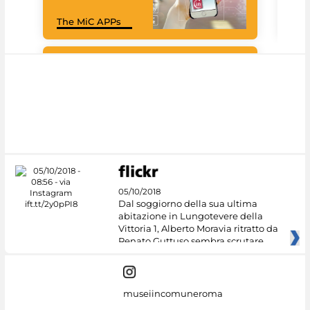
Goo
The MiC APPs
Cul
#DiscoverMiC
05/10/2018
Dal soggiorno della sua ultima
abitazione in Lungotevere della
Vittoria 1, Alberto Moravia ritratto da
Renato Guttuso sembra scrutare
museiincomuneroma