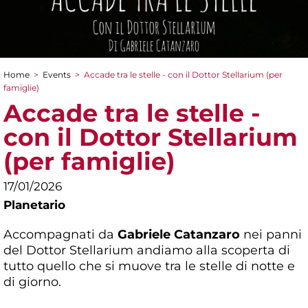
Home
>
Events
>
Accade tra le stelle - con il Dottor Stellarium (per
You are here
famiglie)
Accade tra le stelle -
con il Dottor Stellarium
(per famiglie)
17/01/2026
Planetario
Accompagnati da
Gabriele Catanzaro
nei panni
del Dottor Stellarium andiamo alla scoperta di
tutto quello che si muove tra le stelle di notte e
di giorno.