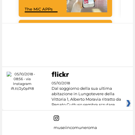
Goo
The MiC APPs
Cul
#DiscoverMiC
05/10/2018
Dal soggiorno della sua ultima
abitazione in Lungotevere della
Vittoria 1, Alberto Moravia ritratto da
Renato Guttuso sembra scrutare
museiincomuneroma