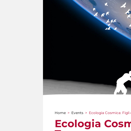
Home
>
Events
>
Ecologia Cosmica: Figli d
You are here
Ecologia Cosmi