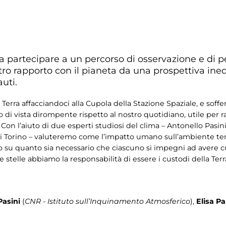
a partecipare a un percorso di osservazione e di pen
ostro rapporto con il pianeta da una prospettiva ined
auti.
rra affacciandoci alla Cupola della Stazione Spaziale, e sofferm
di vista dirompente rispetto al nostro quotidiano, utile per rac
Con l’aiuto di due esperti studiosi del clima – Antonello Pasini
 di Torino – valuteremo come l’impatto umano sull’ambiente terre
emo su quanto sia necessario che ciascuno si impegni ad avere 
lle stelle abbiamo la responsabilità di essere i custodi della Terr
Pasini
(
CNR - Istituto sull’Inquinamento Atmosferico
),
Elisa Pa