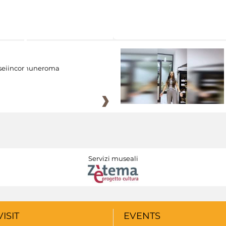
eiincomuneroma
Servizi museali
VISIT
EVENTS