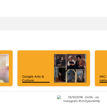
Google Arts &
MiC 
Culture
netw