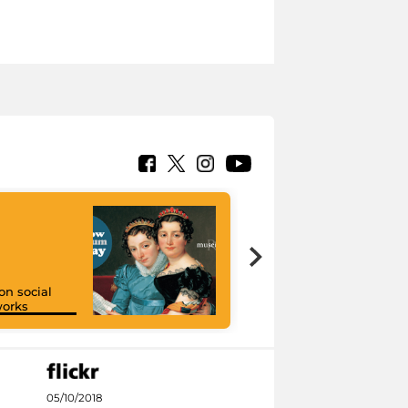
on social
orks
I like MiC
05/10/2018