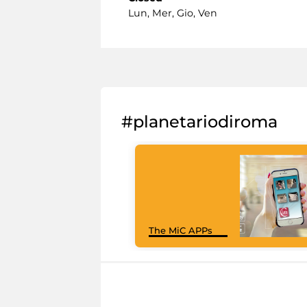
Lun, Mer, Gio, Ven
#planetariodiroma
The MiC APPs