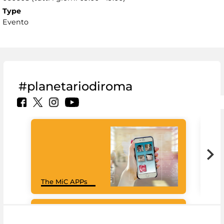
Type
Evento
#planetariodiroma
Goo
The MiC APPs
Cul