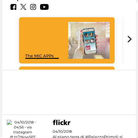
Goo
The MiC APPs
Cul
#DiscoverMiC
04/10/2018
Al piano terra di #PalazzoPrimoli si