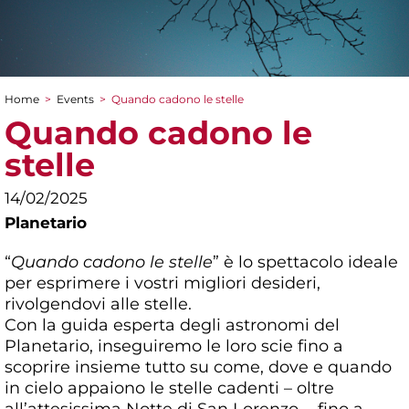
Home
>
Events
>
Quando cadono le stelle
You are here
Quando cadono le
stelle
14/02/2025
Planetario
“
Quando cadono le stelle
” è lo spettacolo ideale
per esprimere i vostri migliori desideri,
rivolgendovi alle stelle.
Con la guida esperta degli astronomi del
Planetario, inseguiremo le loro scie fino a
scoprire insieme tutto su come, dove e quando
in cielo appaiono le stelle cadenti – oltre
all’attesissima Notte di San Lorenzo -, fino a