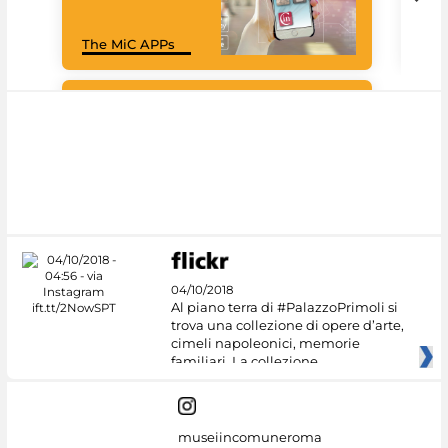
Goo
The MiC APPs
Cul
#DiscoverMiC
04/10/2018
Al piano terra di #PalazzoPrimoli si
trova una collezione di opere d’arte,
cimeli napoleonici, memorie
familiari. La collezione
museiincomuneroma