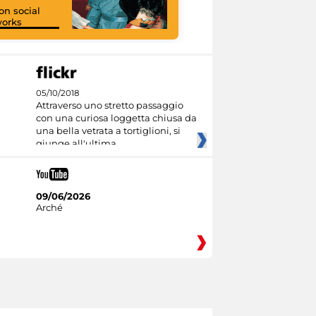
on social
orks
I like MiC
05/10/2018
Attraverso uno stretto passaggio
con una curiosa loggetta chiusa da
una bella vetrata a tortiglioni, si
giunge all'ultima
09/06/2026
Arché