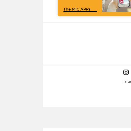
The MiC APPs
mus