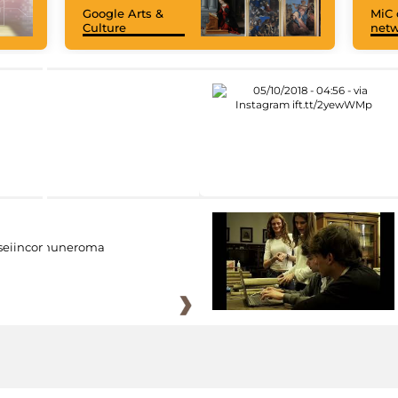
Google Arts &
MiC 
Culture
netw
eiincomuneroma