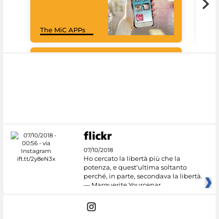
Goo
The MiC APPs
Cul
#DiscoverMiC
07/10/2018
Ho cercato la libertà più che la
potenza, e quest'ultima soltanto
perché, in parte, secondava la libertà.
— Marguerite Yourcenar