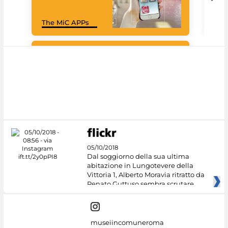
Goo
The MiC APPs
Cul
#DiscoverMiC
05/10/2018
Dal soggiorno della sua ultima
abitazione in Lungotevere della
Vittoria 1, Alberto Moravia ritratto da
Renato Guttuso sembra scrutare
museiincomuneroma