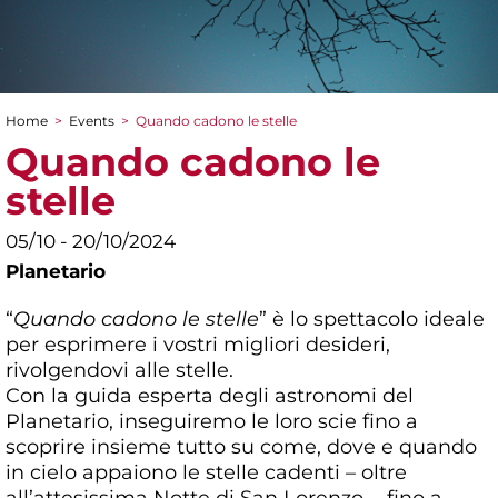
Home
>
Events
>
Quando cadono le stelle
You are here
Quando cadono le
stelle
05/10 - 20/10/2024
Planetario
“
Quando cadono le stelle
” è lo spettacolo ideale
per esprimere i vostri migliori desideri,
rivolgendovi alle stelle.
Con la guida esperta degli astronomi del
Planetario, inseguiremo le loro scie fino a
scoprire insieme tutto su come, dove e quando
in cielo appaiono le stelle cadenti – oltre
all’attesissima Notte di San Lorenzo -, fino a