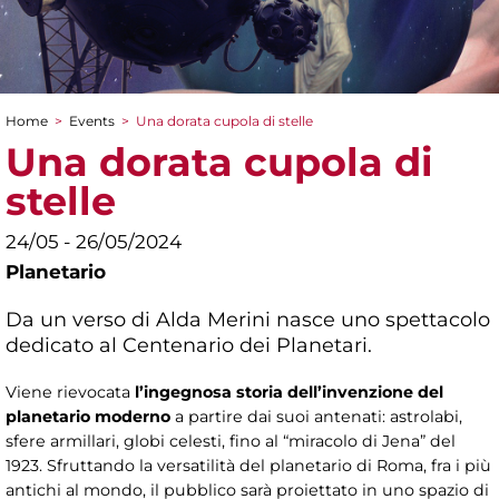
Home
>
Events
>
Una dorata cupola di stelle
You are here
Una dorata cupola di
stelle
24/05 - 26/05/2024
Planetario
Da un verso di Alda Merini nasce uno spettacolo
dedicato al Centenario dei Planetari.
Viene rievocata
l’ingegnosa storia dell’invenzione del
planetario moderno
a partire dai suoi antenati: astrolabi,
sfere armillari, globi celesti, fino al “miracolo di Jena” del
1923. Sfruttando la versatilità del planetario di Roma, fra i più
antichi al mondo, il pubblico sarà proiettato in uno spazio di