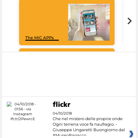
Goo
The MiC APPs
Cul
#DiscoverMiC
04/10/2018
Che nel mistero delle proprie onde
Ogni terrena voce fa naufragio. -
Giuseppe Ungaretti Buongiorno dal
#MuseoBarracco