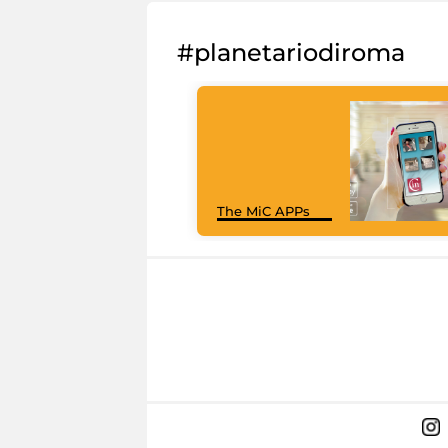
#planetariodiroma
The MiC APPs