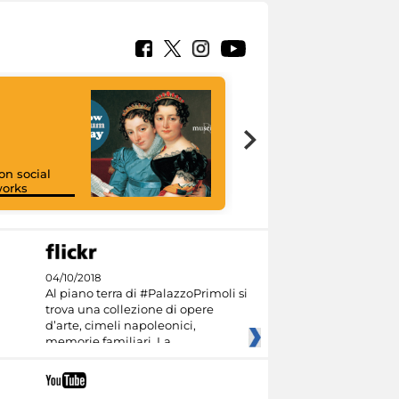
on social
orks
I like MiC
04/10/2018
Al piano terra di #PalazzoPrimoli si
trova una collezione di opere
d’arte, cimeli napoleonici,
memorie familiari. La