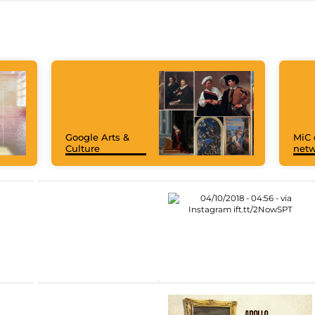
Google Arts &
MiC 
Culture
netw