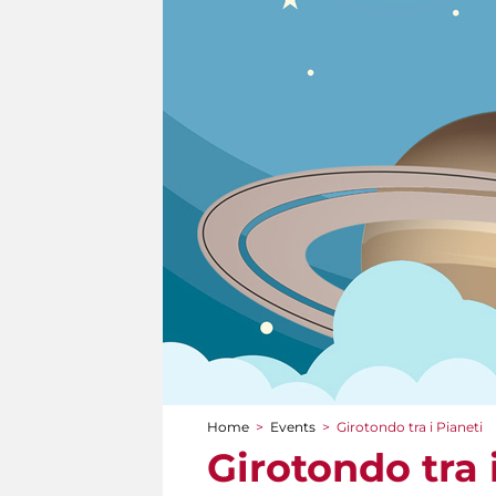
Home
>
Events
>
Girotondo tra i Pianeti
You are here
Girotondo tra 