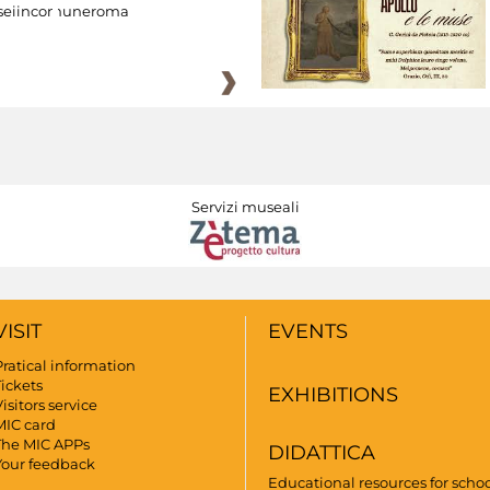
eiincomuneroma
Servizi museali
VISIT
EVENTS
Pratical information
Tickets
EXHIBITIONS
isitors service
MIC card
The MIC APPs
DIDATTICA
Your feedback
Educational resources for scho