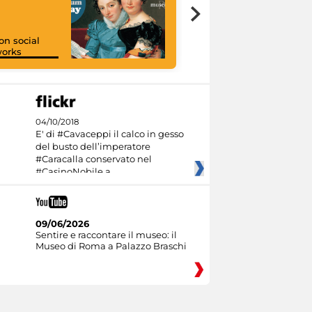
on social
orks
I like MiC
04/10/2018
E' di #Cavaceppi il calco in gesso
del busto dell’imperatore
#Caracalla conservato nel
#CasinoNobile a
09/06/2026
Sentire e raccontare il museo: il
Museo di Roma a Palazzo Braschi