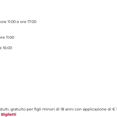
re 11:00 e ore 17:00
re 11:00
e 16:00
ulti, gratuito per figli minori di 18 anni con applicazione di € 
a
Biglietti