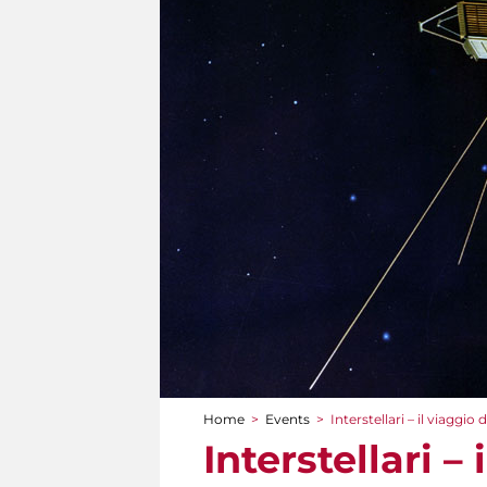
Home
>
Events
>
Interstellari – il viaggi
You are here
Interstellari 