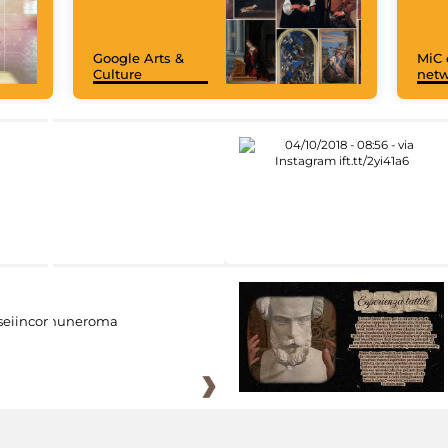
Google Arts &
MiC 
Culture
netw
eiincomuneroma