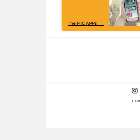
The MiC APPs
mus