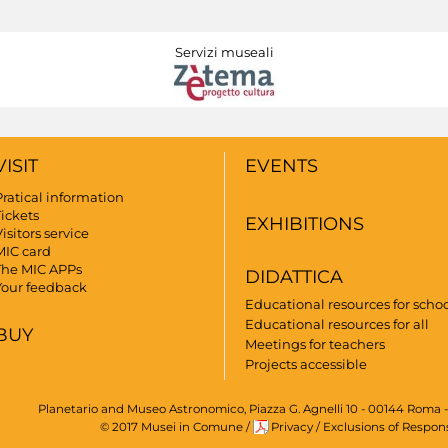
Servizi museali
VISIT
EVENTS
Pratical information
Tickets
EXHIBITIONS
isitors service
MIC card
The MIC APPs
DIDATTICA
Your feedback
Educational resources for scho
Educational resources for all
BUY
Meetings for teachers
Projects accessible
Planetario and Museo Astronomico, Piazza G. Agnelli 10 - 00144 Roma -
© 2017 Musei in Comune
/
Privacy
/
Exclusions of Respons