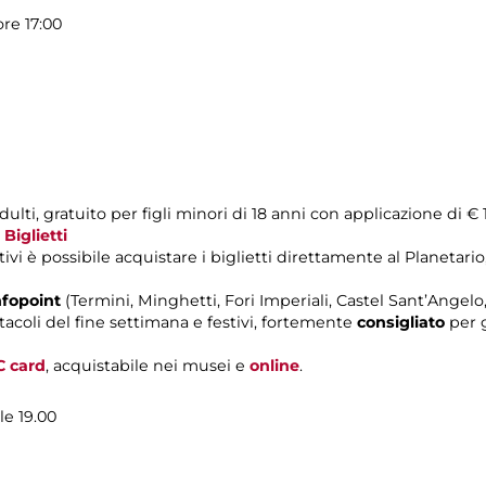
ore 17:00
ulti, gratuito per figli minori di 18 anni con applicazione di € 
a
Biglietti
ivi è possibile acquistare i biglietti direttamente al Planetario,
nfopoint
(Termini, Minghetti, Fori Imperiali, Castel Sant’Ange
tacoli del fine settimana e festivi, fortemente
consigliato
per g
C card
, acquistabile nei musei e
online
.
le 19.00