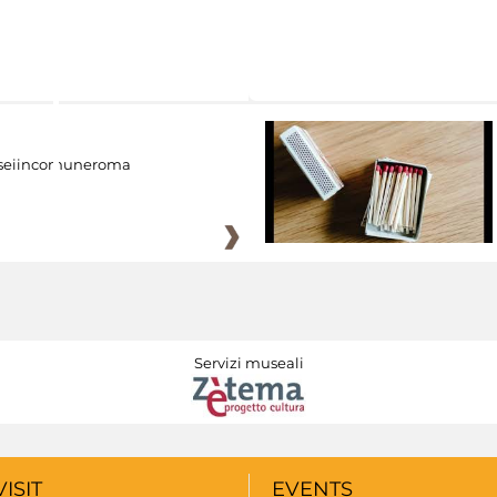
eiincomuneroma
Servizi museali
VISIT
EVENTS