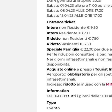
Dal 4 gennaio al 15 aprile 2023
Sabato 01.04.23 alle ore 11:00 ed alle 
Sabato 08.04.23 ALLE ORE 17:00
Sabato 15.04.23 ALLE ORE 17:00
Entrance ticket
Intero
non Residente € 9,50
Intero
Residente € 8,50
Ridotto
non Residenti € 7,50
Ridotto
Residenti € 6,50
Speciale Famiglia
€ 22,00 per due ad
Per le riduzioni consultare la pagin
Nei giorni infrasettimanali e non fest
disponibilità.
Acquisto online
e presso i
Tourist I
Aeroporto)
obbligatorio
per gli spet
infrasettimanali.
Ingresso
ridotto
al museo con la
MI
Information
Tel. 060608 tutti i giorni dalle 9.00 al
Type
Evento