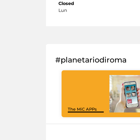
Closed
Lun
#planetariodiroma
The MiC APPs