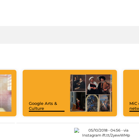
Google Arts &
MiC 
Culture
netw