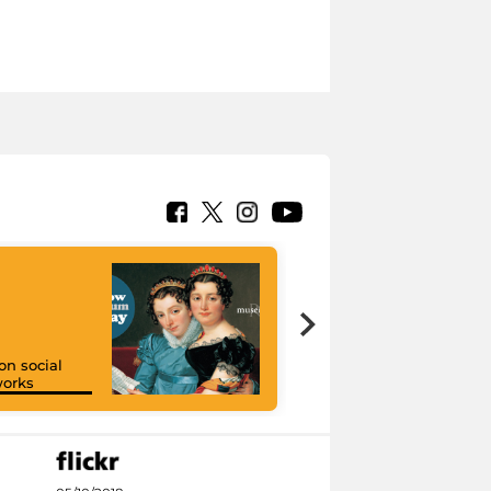
on social
orks
I like MiC