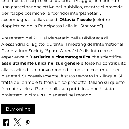
che mostra i corpi celesti durante il viaggio, richiedendo
una partecipazione attiva del pubblico, mentre si procede
per “tappe cosmiche” e “corridoi interplanetari”,
accompagnati dalla voce di
Ottavia Piccolo
(celebre
doppiatrice della Principessa Leila in “Star Wars”).
Presentato nel 2010
al Planetario della Biblioteca di
Alessandria di Egitto, durante il meeting dell’International
Planetarium Society,“Space Opera” si è distinta come
esperienza più
artistica
e
cinematografica
che scientifica,
assolutamente unica nel suo genere
e forse ha contribuito
alla nascita di un nuovo modo di produrre contenuti per
planetari. Successivamente, è stato tradotto in 7 lingue. Si
tratta del primo e tuttora unico prodotto italiano su questo
formato: a circa 12 anni dalla sua pubblicazione è stato
proiettato in circa 200 planetari nel mondo.
Buy online