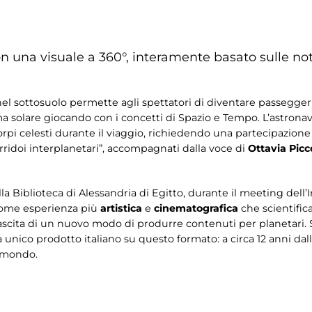
n una visuale a 360°, interamente basato sulle not
nel sottosuolo permette agli spettatori di diventare passeggeri
tema solare giocando con i concetti di Spazio e Tempo. L’astrona
rpi celesti durante il viaggio, richiedendo una partecipazione
ridoi interplanetari”, accompagnati dalla voce di
Ottavia Picc
lla Biblioteca di Alessandria di Egitto, durante il meeting dell
 come esperienza più
artistica
e
cinematografica
che scientifica
nascita di un nuovo modo di produrre contenuti per planetari. 
ra unico prodotto italiano su questo formato: a circa 12 anni da
l mondo.