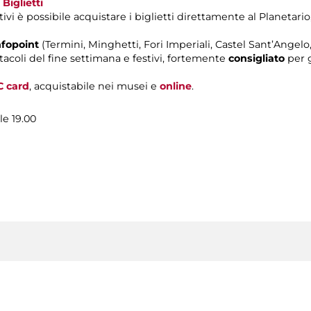
a
Biglietti
ivi è possibile acquistare i biglietti direttamente al Planetario,
nfopoint
(Termini, Minghetti, Fori Imperiali, Castel Sant’Ange
tacoli del fine settimana e festivi, fortemente
consigliato
per g
C card
, acquistabile nei musei e
online
.
le 19.00