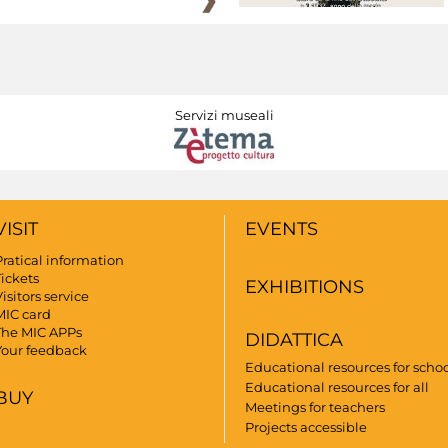
Servizi museali
VISIT
EVENTS
Pratical information
Tickets
EXHIBITIONS
isitors service
MIC card
The MIC APPs
DIDATTICA
Your feedback
Educational resources for scho
Educational resources for all
BUY
Meetings for teachers
Projects accessible