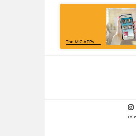
The MiC APPs
mus