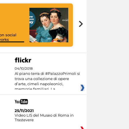
on social
orks
I like MiC
04/10/2018
Al piano terra di #PalazzoPrimoli si
trova una collezione di opere
d’arte, cimeli napoleonici,
memorie familiari. La
25/11/2021
Video LIS del Museo di Roma in
Trastevere