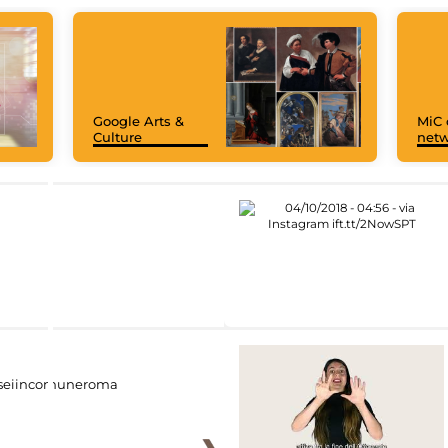
Google Arts &
MiC 
Culture
netw
eiincomuneroma