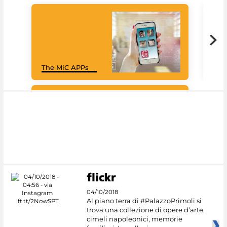
Goo
The MiC APPs
Cul
#DiscoverMiC
04/10/2018
Al piano terra di #PalazzoPrimoli si
trova una collezione di opere d’arte,
cimeli napoleonici, memorie