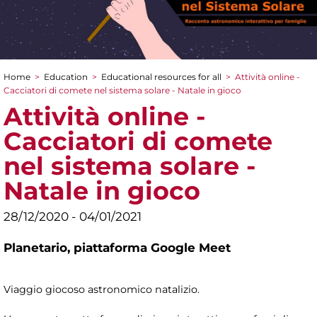
Home
>
Education
>
Educational resources for all
>
Attività online -
You are here
Cacciatori di comete nel sistema solare - Natale in gioco
Attività online -
Cacciatori di comete
nel sistema solare -
Natale in gioco
28/12/2020 - 04/01/2021
Planetario,
piattaforma Google Meet
Viaggio giocoso astronomico natalizio.