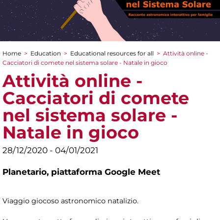
Home
>
Education
>
Educational resources for all
>
Attività online -
You are here
Cacciatori di comete nel sistema solare - Natale in gioco
Attività online -
Cacciatori di comete
nel sistema solare -
Natale in gioco
28/12/2020 - 04/01/2021
Planetario,
piattaforma Google Meet
Viaggio giocoso astronomico natalizio.