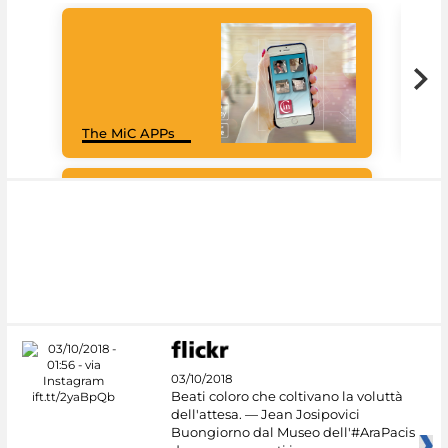
Goo
The MiC APPs
Cul
#DiscoverMiC
03/10/2018
Beati coloro che coltivano la voluttà
dell'attesa. — Jean Josipovici
Buongiorno dal Museo dell'#AraPacis